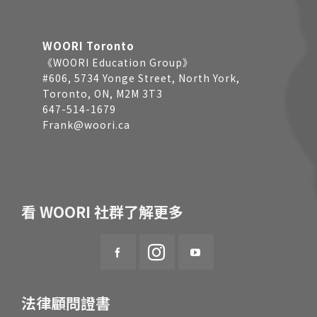
WOORI Toronto
《WOORI Education Group》
#606, 5734 Yonge Street, North York,
Toronto, ON, M2M 3T3
647-514-1679
Frank@woori.ca
看 WOORI 社群了解更多
法律顧問證書