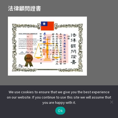
法律顧問證書
We use cookies to ensure that we give you the best experience
統一編號：55657233 府產業商字第：10659607600號
on our website. If you continue to use this site we will assume that
COPYRIGHT © 2025 WOORI EDUCATION GROUP. ALL RIGHTS
you are happy with it.
RESERVED | 本站資源包含影像、文字皆來自WOORI 加拿大總部,版權所有]
線上諮詢
THIS SITE IS PROTECTED BY RECAPTCHA AND THE GOOGLE
Ok
AND
APPLY.
PRIVACY POLICY
TERMS OF SERVICE