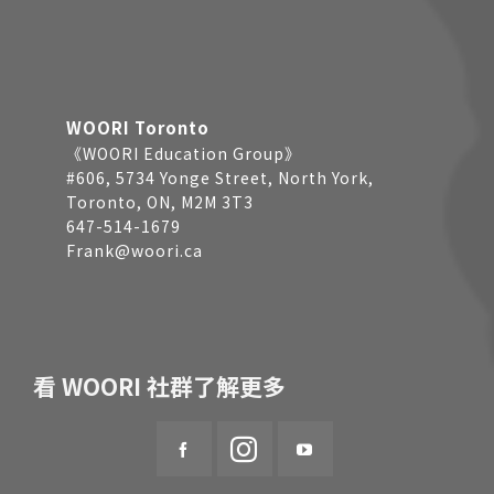
WOORI Toronto
《WOORI Education Group》
#606, 5734 Yonge Street, North York,
Toronto, ON, M2M 3T3
647-514-1679
Frank@woori.ca
看 WOORI 社群了解更多