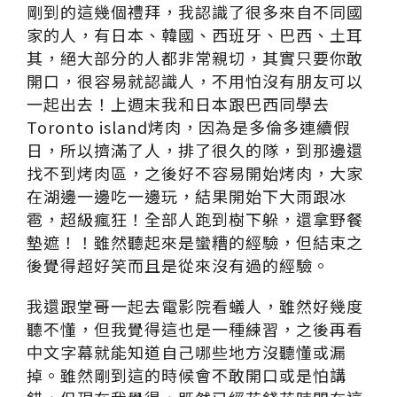
剛到的這幾個禮拜，我認識了很多來自不同國
家的人，有日本、韓國、西班牙、巴西、土耳
其，絕大部分的人都非常親切，其實只要你敢
開口，很容易就認識人，不用怕沒有朋友可以
一起出去！上週末我和日本跟巴西同學去
Toronto island烤肉，因為是多倫多連續假
日，所以擠滿了人，排了很久的隊，到那邊還
找不到烤肉區，之後好不容易開始烤肉，大家
在湖邊一邊吃一邊玩，結果開始下大雨跟冰
雹，超級瘋狂！全部人跑到樹下躲，還拿野餐
墊遮！！雖然聽起來是蠻糟的經驗，但結束之
後覺得超好笑而且是從來沒有過的經驗。
我還跟堂哥一起去電影院看蟻人，雖然好幾度
聽不懂，但我覺得這也是一種練習，之後再看
中文字幕就能知道自己哪些地方沒聽懂或漏
掉。雖然剛到這的時候會不敢開口或是怕講