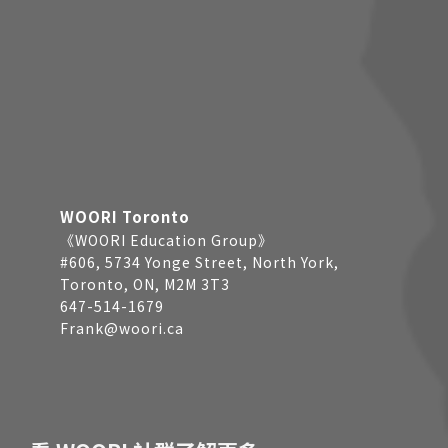
WOORI Toronto
《WOORI Education Group》
#606, 5734 Yonge Street, North York,
Toronto, ON, M2M 3T3
647-514-1679
Frank@woori.ca