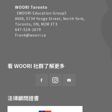
WOORI Toronto
《WOORI Education Group》
#606, 5734 Yonge Street, North York,
Toronto, ON, M2M 3T3
647-514-1679
Frank@woori.ca
看 WOORI 社群了解更多
法律顧問證書