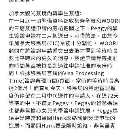
加拿大觀光簽境內轉學生簽證:
在一月底一切準備資料都收集齊全後和WOORI
的三層簽證申請的嚴格把關之下，Peggy的學
生簽證申請在二月初送出。可惜的是，由於今
年加拿大移民局(CIC)業務十分繁忙， WOORI
顧問在將簽證申請遞交出去後才得到等待時長
要比平時來的更久的消息，簽證申請等待批准
的時間甚至被拉長到過往申請批准的兩倍時
間！根據移民局官網的Visa Processing
Time(簽證審理時間)頁面，當時的等待時長高
達2個月！而直到今天，移民局的簽證審理進
度仍停留在二月中旬送件的申請人。在這72天
等待的中，不僅是Peggy，Peggy的爸爸媽媽
也都非常擔心女兒的學簽申請進展，Peggy媽
媽更是時常和顧問Hank聯絡詢問簽證申請的
進展。而顧問Hank更是隨時追蹤，非常盡責