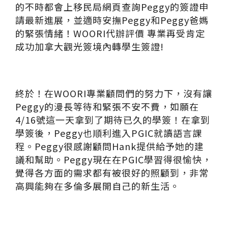
的不時都會上移民局網頁查詢Peggy的簽證申
請最新進展，並適時安撫Peggy和Peggy爸媽
的緊張情緒！WOORI代辦評價 專業再受肯定
成功加拿大觀光簽境內轉學生簽證!
終於！在WOORI專業顧問們的努力下，沒有讓
Peggy的漫長等待和緊張不安不費，如願在
4/16號這一天拿到了期待已久的學簽！在拿到
學簽後，Peggy也順利進入PGIC就讀語言課
程。Peggy很感謝顧問Hank提供給予她的建
議和幫助。Peggy現在在PGIC學習得很愉快，
覺得各方面的需求都有被很好的照顧到，非常
高興能夠在多倫多展開自己的新生活。