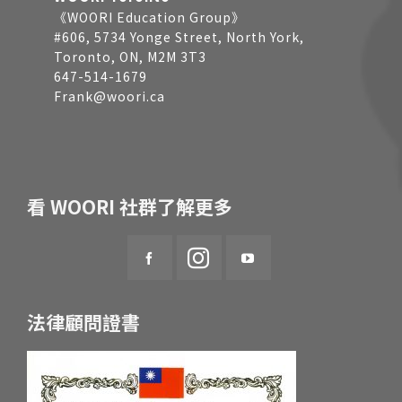
《WOORI Education Group》
#606, 5734 Yonge Street, North York,
Toronto, ON, M2M 3T3
647-514-1679
Frank@woori.ca
看 WOORI 社群了解更多
法律顧問證書