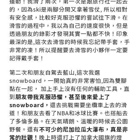
運動！我滑了兩次，第一次是跟旅行社一起去
的，因為ski是兩腳分開又拿著雪仗, 所以相對
有安全感，比較好克服恐懼的嘗試往下滑。在
滑雪的過程中，我以為自己的速度很快，但是
透過朋友的錄影才發現其實一點都不快！印象
最深的是,這次去滑雪的時候我忘記帶手套，手
非常的凍！所以提醒要去滑雪的小夥伴一定要
記得戴手套！
第二次和朋友自駕去藍山,這次我選
snowboard，一開始真的非常害怕,因為雙腳
黏在一起， 加上手上沒有任何的輔助工具，直
到
朋友帶我克服恐懼，甚至後來愛上了
snowboard，
還去挑戰需要坐纜車上去的滑
道！和朋友去看了NBA和冰球比賽。也搭船去
了多倫多島。在天氣晴朗、溫暖的時候去公園
野餐。還有
不可少的尼加拉瓜大瀑布，真是非
常的壯觀！
晚上時還打上了加拿大國旗的燈