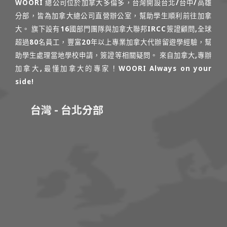
WOORI 總公司位於加拿大多倫多，台灣開設台北/台中/高雄
分部，皆為加拿大總公司直營辦公室，幫助學生順利前往加拿
大。 旗下設有16國部門團隊與加拿大聯邦IRCC簽證顧問,全球
超過80名員工，豐富20年以上專業加拿大代辦留遊學經驗，幫
助學生處理當地學校申請，簽證等相關疑問。 來自加拿大,專辦
加拿大,最懂加拿大的專家！WOORI Always on your
side!
台灣 - 台北分部