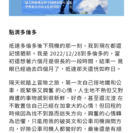
點滴多倫多
抵達多倫多後下⾶機的那⼀刻，我到現在都還
記憶猶新。
我是
2022/12/28到多倫多的，當
初還想著六個⽉是很長的⼀段時間，結果⼀
晃
眼已經過去四個⽉了，抵達那天還恍如昨⽇。
隔天就踏上冒險之旅，第⼀次⾃⼰搭地鐵和公
⾞，既緊張⼜興奮
的⼼情，⼈⽣地不熟但⼜對
周遭的事物感到很新鮮、好奇，甚⾄還沈浸
在
不敢置信⾃⼰已經在加拿⼤的⼼情！但回程的
時候因為找不到路⽽迷
失⽅向，興奮的⼼情轉
為恐懼，只能⽤我的破英⽂和公⾞司機詢問⽅
向，好險公⾞司機⼈都蠻好的，最後還是有順