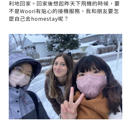
利地回家。回家後想起昨
天下⾶機的時候，要
不是Woori有貼⼼的接機服務，我和朋友要怎
麼⾃⼰
去homestay呢？