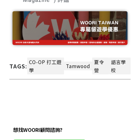
CO-OP 打工遊
夏令
語言學
TAGS:
Tamwood
學
營
校
想找WOORI顧問諮詢?