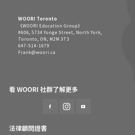
WOORI Toronto
《WOORI Education Group》
#606, 5734 Yonge Street, North York,
Toronto, ON, M2M 3T3
647-514-1679
Frank@woori.ca
看 WOORI 社群了解更多
法律顧問證書