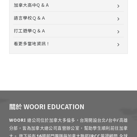
加拿大高中Q & A
語言學校Ｑ＆Ａ
打工遊學Ｑ＆Ａ
看更多當地資訊！
關於 WOORI EDUCATION
WOORI 總公司位於加拿大多倫多，台灣開設台北/台中/高雄
分部，皆為加拿大總公司直營辦公室，幫助學生順利前往加拿
大。 旗下設有16國部門團隊與加拿大聯邦IRCC簽證顧問,全球