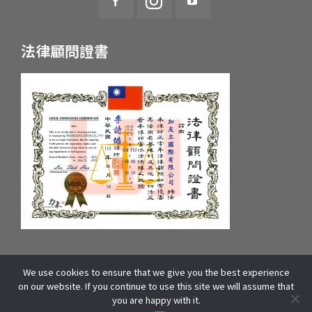
法律顧問證書
We use cookies to ensure that we give you the best experience
統一編號：55657233 府產業商字第：10659607600號
on our website. If you continue to use this site we will assume that
COPYRIGHT © 2025 WOORI EDUCATION GROUP. ALL RIGHTS
you are happy with it.
RESERVED | 本站資源包含影像、文字皆來自WOORI 加拿大總部,版權所有]
線上諮詢