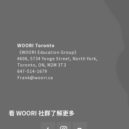
WOORI Toronto
《WOORI Education Group》
#606, 5734 Yonge Street, North York,
Toronto, ON, M2M 3T3
647-514-1679
Frank@woori.ca
看 WOORI 社群了解更多