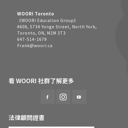
WOORI Toronto
《WOORI Education Group》
#606, 5734 Yonge Street, North York,
Toronto, ON, M2M 3T3
647-514-1679
Frank@woori.ca
看 WOORI 社群了解更多
法律顧問證書