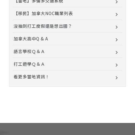
【當地】多倫多交通系統
【移民】加拿大NOC職業列表
沒抽到打工度假還是想出國？
加拿大高中Q & A
語言學校Ｑ＆Ａ
打工遊學Ｑ＆Ａ
看更多當地資訊！