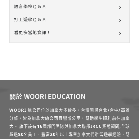
語言學校Ｑ＆Ａ
打工遊學Ｑ＆Ａ
看更多當地資訊！
關於 WOORI EDUCATION
WOORI 總公司位於加拿大多倫多，台灣開設台北/台中/高雄
分部，皆為加拿大總公司直營辦公室，幫助學生順利前往加拿
大。 旗下設有16國部門團隊與加拿大聯邦IRCC簽證顧問,全球
超過80名員工，豐富20年以上專業加拿大代辦留遊學經驗，幫