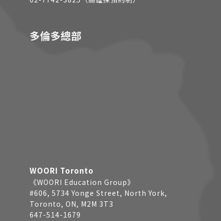
多倫多總部
WOORI Toronto
《WOORI Education Group》
#606, 5734 Yonge Street, North York,
Toronto, ON, M2M 3T3
647-514-1679