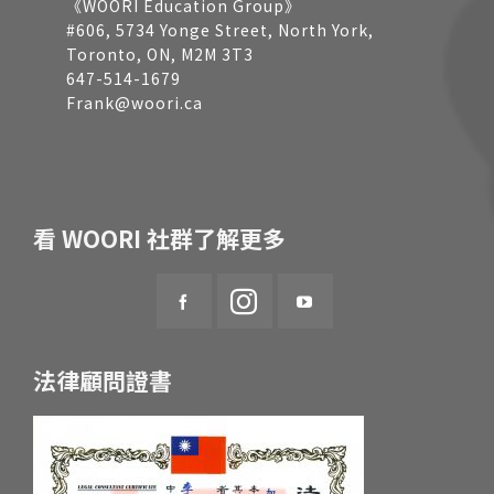
《WOORI Education Group》
#606, 5734 Yonge Street, North York,
Toronto, ON, M2M 3T3
647-514-1679
Frank@woori.ca
看 WOORI 社群了解更多
法律顧問證書