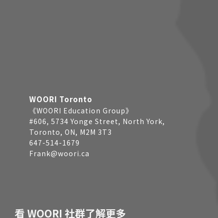
WOORI Toronto
《WOORI Education Group》
#606, 5734 Yonge Street, North York,
Toronto, ON, M2M 3T3
647-514-1679
Frank@woori.ca
看 WOORI 社群了解更多