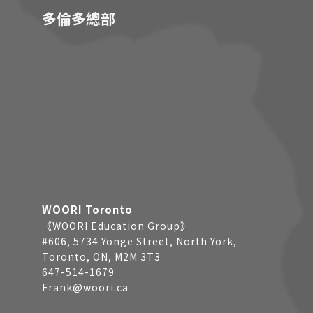
多倫多總部
WOORI Toronto
《WOORI Education Group》
#606, 5734 Yonge Street, North York,
Toronto, ON, M2M 3T3
647-514-1679
Frank@woori.ca