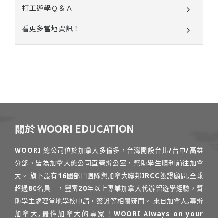
打工遊學Ｑ＆Ａ
看更多當地資訊！
關於 WOORI EDUCATION
WOORI 總公司位於加拿大多倫多，台灣開設台北/台中/高雄
分部，皆為加拿大總公司直營辦公室，幫助學生順利前往加拿
大。 旗下設有16國部門團隊與加拿大聯邦IRCC簽證顧問,全球
超過80名員工，豐富20年以上專業加拿大代辦留遊學經驗，幫
助學生處理當地學校申請，簽證等相關疑問。 來自加拿大,專辦
加拿大,最懂加拿大的專家！WOORI Always on your