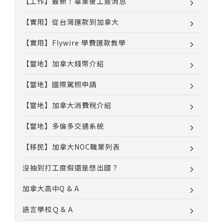
【工作】最新！畢業後工簽消息
【實用】從台灣匯款到加拿大
【實用】Flywire 學費匯款教學
【當地】加拿大錢幣介紹
【當地】國際駕照申請
【當地】加拿大消費稅介紹
【當地】多倫多交通系統
【移民】加拿大NOC職業列表
沒抽到打工度假還是想出國？
加拿大高中Q & A
語言學校Ｑ＆Ａ