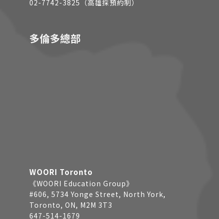
02-7742-3825（高雄採預約制）
多倫多總部
WOORI Toronto
《WOORI Education Group》
#606, 5734 Yonge Street, North York,
Toronto, ON, M2M 3T3
647-514-1679