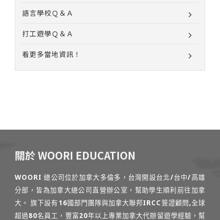
語言學校Ｑ＆Ａ
打工遊學Ｑ＆Ａ
看更多當地資訊！
關於 WOORI EDUCATION
WOORI 總公司位於加拿大多倫多，台灣開設台北/台中/高雄
分部，皆為加拿大總公司直營辦公室，幫助學生順利前往加拿
大。 旗下設有16國部門團隊與加拿大聯邦IRCC簽證顧問,全球
超過80名員工，豐富20年以上專業加拿大代辦留遊學經驗，幫