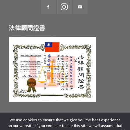
法律顧問證書
We use cookies to ensure that we give you the best experience
統一編號：55657233 府產業商字第：10659607600號
on our website. If you continue to use this site we will assume that
COPYRIGHT © 2025 WOORI EDUCATION GROUP. ALL RIGHTS