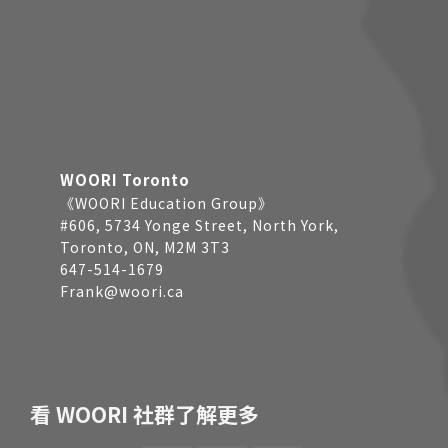
WOORI Toronto
《WOORI Education Group》
#606, 5734 Yonge Street, North York,
Toronto, ON, M2M 3T3
647-514-1679
Frank@woori.ca
看 WOORI 社群了解更多