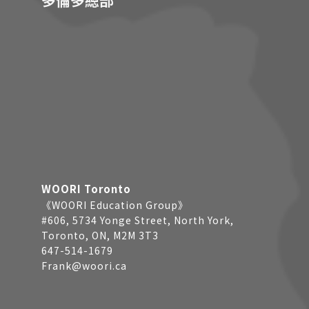
多倫多總部
WOORI Toronto
《WOORI Education Group》
#606, 5734 Yonge Street, North York,
Toronto, ON, M2M 3T3
647-514-1679
Frank@woori.ca