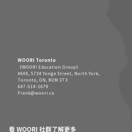
WOORI Toronto
《WOORI Education Group》
#606, 5734 Yonge Street, North York,
Toronto, ON, M2M 3T3
647-514-1679
Frank@woori.ca
看 WOORI 社群了解更多