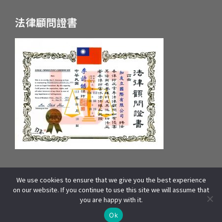
法律顧問證書
We use cookies to ensure that we give you the best experience
統一編號：55657233 府產業商字第：10659607600號
on our website. If you continue to use this site we will assume that
COPYRIGHT © 2025 WOORI EDUCATION GROUP. ALL RIGHTS
you are happy with it.
RESERVED | 本站資源包含影像、文字皆來自WOORI 加拿大總部,版權所有]
線上諮詢
THIS SITE IS PROTECTED BY RECAPTCHA AND THE GOOGLE
O
p
e
n
c
h
a
t
Ok
AND
APPLY.
PRIVACY POLICY
TERMS OF SERVICE