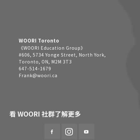
WOORI Toronto
《WOORI Education Group》
#606, 5734 Yonge Street, North York,
Toronto, ON, M2M 3T3
647-514-1679
Frank@woori.ca
看 WOORI 社群了解更多