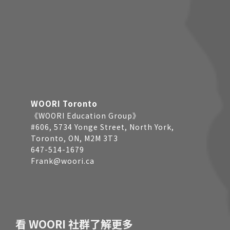
WOORI Toronto
《WOORI Education Group》
#606, 5734 Yonge Street, North York,
Toronto, ON, M2M 3T3
647-514-1679
Frank@woori.ca
看 WOORI 社群了解更多