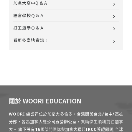
加拿大高中Q & A
語言學校Ｑ＆Ａ
打工遊學Ｑ＆Ａ
看更多當地資訊！
關於 WOORI EDUCATION
WOORI 總公司位於加拿大多倫多，台灣開設台北/台中/高雄
分部，皆為加拿大總公司直營辦公室，幫助學生順利前往加拿
大。 旗下設有16國部門團隊與加拿大聯邦IRCC簽證顧問,全球