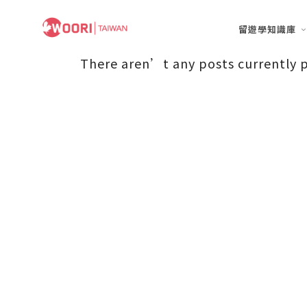
留遊學知識庫
There aren’t any posts currently 