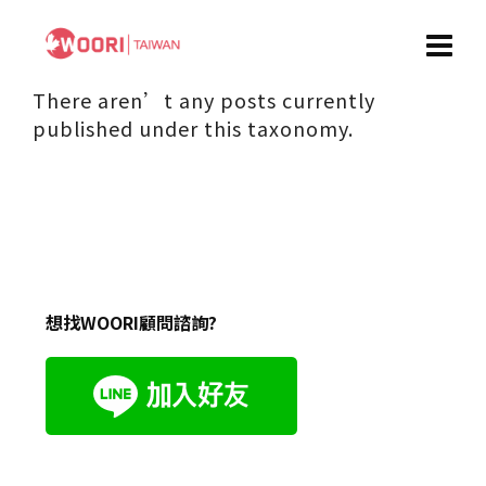
There aren’t any posts currently
published under this taxonomy.
想找WOORI顧問諮詢?