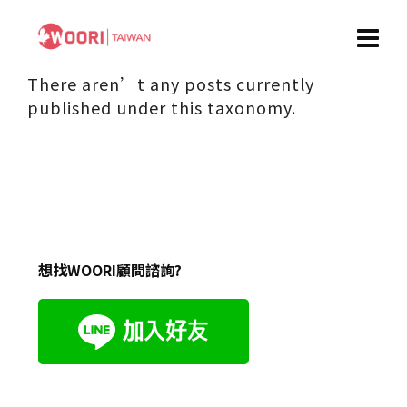
There aren’t any posts currently
published under this taxonomy.
想找WOORI顧問諮詢?