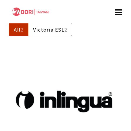
All
2
Victoria ESL
2