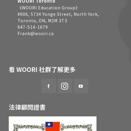
WOORI Toronto
《WOORI Education Group》
#606, 5734 Yonge Street, North York,
Toronto, ON, M2M 3T3
647-514-1679
Frank@woori.ca
看 WOORI 社群了解更多
法律顧問證書