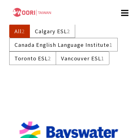
All
2
Calgary ESL
2
Canada English Language Institute
1
Toronto ESL
2
Vancouver ESL
1