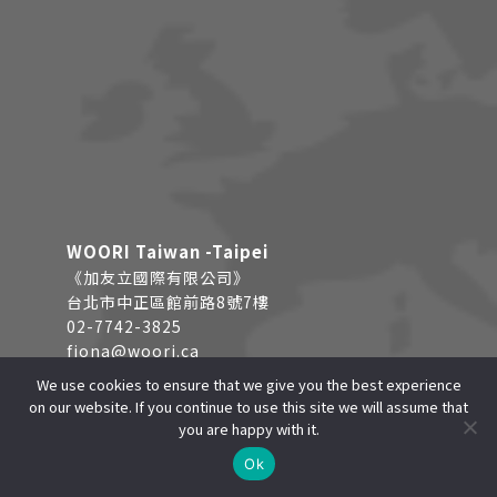
WOORI Taiwan -Taipei
《加友立國際有限公司》
台北市中正區館前路8號7樓
02-7742-3825
fiona@woori.ca
We use cookies to ensure that we give you the best experience
on our website. If you continue to use this site we will assume that
台灣 - 高雄分部
you are happy with it.
線上諮詢
O
p
e
n
c
h
a
t
Ok