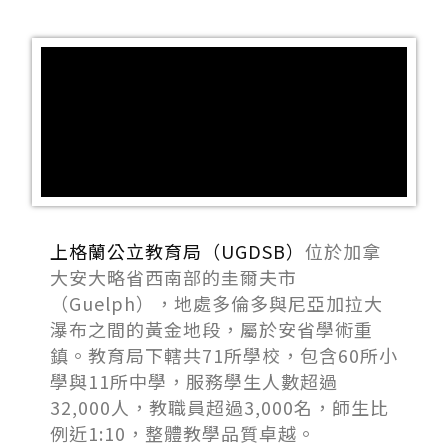
上格蘭公立教育局（UGDSB）
位於加拿
大安大略省西南部的圭爾夫市
（Guelph），地處多倫多與尼亞加拉大
瀑布之間的黃金地段，屬於安省學術重
鎮。教育局下轄共71所學校，包含60所小
學與11所中學，服務學生人數超過
32,000人，教職員超過3,000名，師生比
例近1:10，整體教學品質卓越。