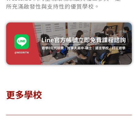
所充滿啟發性與支持性的優質學校。
更多學校
almoral
La
Pickering
Hall
Co
College 皮
chool 巴
Sc
克林高中
摩洛女子
克
高中