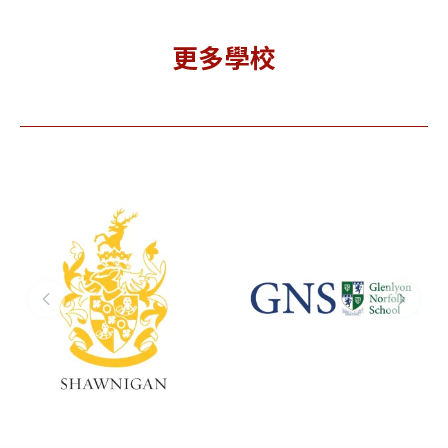
更多學校
lenlyon
Balmoral
Pic
orfolk
Hall
Col
chool 格
School 巴
克
諾福克中
爾摩洛女子
學
高中