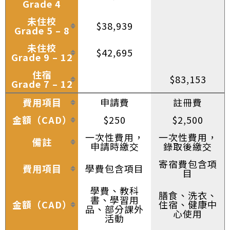
Grade 4
未住校
$38,939
Grade 5 – 8
未住校
$42,695
Grade 9 – 12
住宿
$83,153
Grade 7 – 12
費用項目
申請費
註冊費
金額（CAD）
$250
$2,500
一次性費用，
一次性費用，
備註
申請時繳交
錄取後繳交
寄宿費包含項
費用項目
學費包含項目
目
學費、教科
膳食、洗衣、
書、學習用
金額（CAD）
住宿、健康中
品、部分課外
心使用
活動