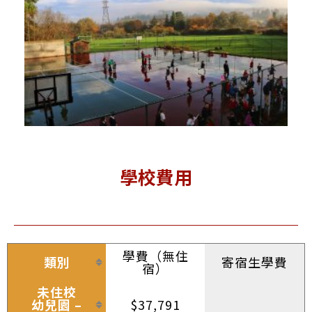
學校費用
學費（無住
類別
寄宿生學費
宿）
未住校
幼兒園 –
$37,791