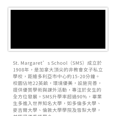
St. Margaret’s School（SMS）成立於
1908年，是加拿大頂尖的非教會女子私立
學校，距維多利亞市中心約15-20分鐘。
校園佔地22英畝，環境優美，設施完善，
提供優質學術與課外活動，專注於女生的
全方位發展。SMS升學率超過90%，畢業
生多進入世界知名大學，如多倫多大學、
麥吉爾大學、倫敦大學學院及雪梨大學，