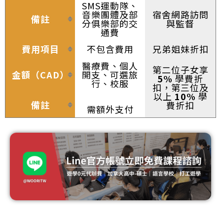
SMS運動隊、
音樂團體及部
宿舍網路訪問
備註
分俱樂部的交
與監督
通費
費用項目
不包含費用
兄弟姐妹折扣
醫療費、個人
第二位子女享
金額（CAD）
開支、可選旅
5%
學費折
行、校服
扣，第三位及
以上
10%
學
備註
費折扣
需額外支付