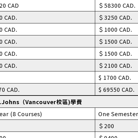
20 CAD
＄58300 CAD.
0 CAD.
＄3250 CAD.
0 CAD.
＄1000 CAD.
0 CAD.
＄1500 CAD.
0 CAD.
＄1500 CAD.
0 CAD.
＄2100 CAD.
$ 1700 CAD.
70 CAD.
$ 69550 CAD.
t.Johns（Vancouver校區)學費
ear (8 Courses)
One Semester
＄200
00
＄9400