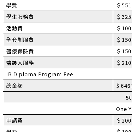
學費
＄551
學生服務費
＄325
活動費
＄100
全套制服費
＄150
醫療保險費
＄150
監護人服務
＄210
IB Diploma Program Fee
總金額
$ 646
S
One Y
申請費
＄200
學費
＄188