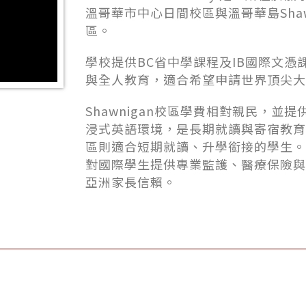
溫哥華市中心日間校區與溫哥華島Shawni
區。
學校提供BC省中學課程及IB國際文憑
與全人教育，適合希望申請世界頂尖大
Shawnigan校區學費相對親民，並
浸式英語環境，是長期就讀與寄宿教育
區則適合短期就讀、升學銜接的學生。St. J
對國際學生提供專業監護、醫療保險與
亞洲家長信賴。