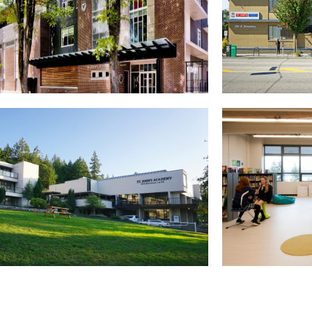
o
Balmor
Pickeri