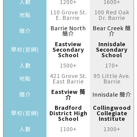
人數
1200+
1600+
110 Grove St.
100 Red Oak
地點
E. Barrie
Dr. Barrie
Barrie North
Bear Creek 簡
簡介
簡介
介
Eastview
Innisdale
學校(官網)
Secondary
Secondary
School
School
人數
1500+
170+
421 Grove St.
95 Little Ave.
地點
East Barrie
Barrie
Eastview 簡
簡介
Innisdale 簡介
介
Bradford
Collingwood
學校(官網)
District High
Collegiate
School
Institute
人數
1100+
1300+