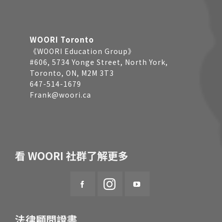
WOORI Toronto
《WOORI Education Group》
#606, 5734 Yonge Street, North York,
Toronto, ON, M2M 3T3
647-514-1679
Frank@woori.ca
看 WOORI 社群了解更多
法律顧問證書