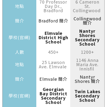
70 Professor
6 Cameron
地點
Day Dr.,
St.
Bradford
Collingwood
Collingwood
簡介
Bradford 簡介
簡介
Nantyr
Elmvale
Shores
學校(官網)
District High
Secondary
School
School
人數
450+
1200+
1146 Anna
25 Lawson
地點
Maria Ave.
Ave. Elmvale
Innisfil
Nantyr
簡介
Elmvale 簡介
Shores 簡介
Georgian
Twin Lakes
Bay District
學校(官網)
Secondary
Secondary
School
School