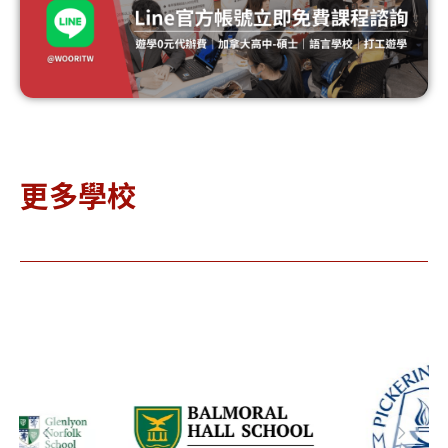
更多學校
almoral
La
Pickering
Hall
Co
College 皮
chool 巴
Sc
克林高中
摩洛女子
克
高中