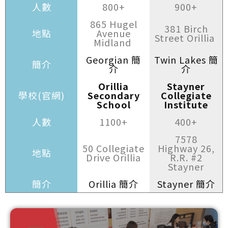
人數
800+
900+
865 Hugel
381 Birch
地點
Avenue
Street Orillia
Midland
Georgian 簡
Twin Lakes 簡
簡介
介
介
Orillia
Stayner
學校(官網)
Secondary
Collegiate
School
Institute
人數
1100+
400+
7578
50 Collegiate
Highway 26,
地點
Drive Orillia
R.R. #2
Stayner
簡介
Orillia 簡介
Stayner 簡介