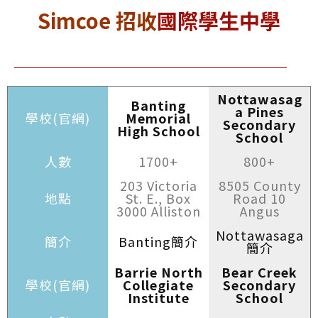
Simcoe 招收
國際學生中學
Nottawasag
Banting
a Pines
學校(官網)
Memorial
Secondary
High School
School
人數
1700+
800+
203 Victoria
8505 County
地點
St. E., Box
Road 10
3000 Alliston
Angus
Nottawasaga
簡介
Banting簡介
簡介
Barrie North
Bear Creek
學校(官網)
Collegiate
Secondary
Institute
School