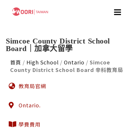
Simcoe County District School
Board｜加拿大留學
首頁
/
High School
/
Ontario
/
Simcoe
County District School Board 辛科教育局
教育局官網
Ontario.
學費費用