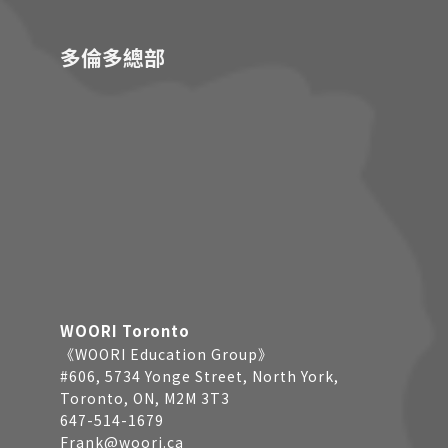
多倫多總部
WOORI Toronto
《WOORI Education Group》
#606, 5734 Yonge Street, North York,
Toronto, ON, M2M 3T3
647-514-1679
Frank@woori.ca