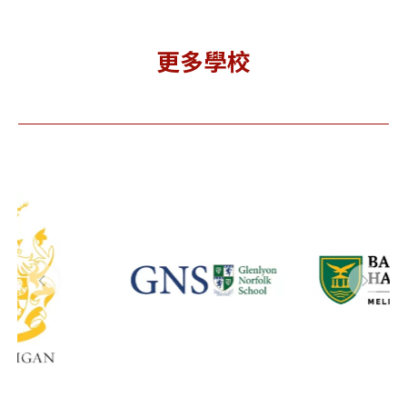
更多學校
lenlyon
Balmoral
Pic
orfolk
Hall
Col
chool 格
School 巴
克
諾福克中
爾摩洛女子
學
高中