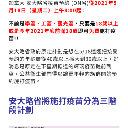
加拿大 安大略省疫苗預約 (ON省)
從2021年5
月18日（星期二）上午8:00起 :
不論是
學簽、工簽、觀光簽
，只要是
18歲以上
或是今年2021年底前滿18歲
即可
免費
施打疫
苗!!
安大略省政府
原定計劃是想在5/18這週把接受
預約的年齡層從40歲以上擴大到30歲以上，好
消息是原定在下星期抵達的
輝瑞疫苗
提前到
貨，公共衛生部門得以讓更年輕的族群開始預
約施打疫苗。
安大略省將施打疫苗分為三階
段計劃