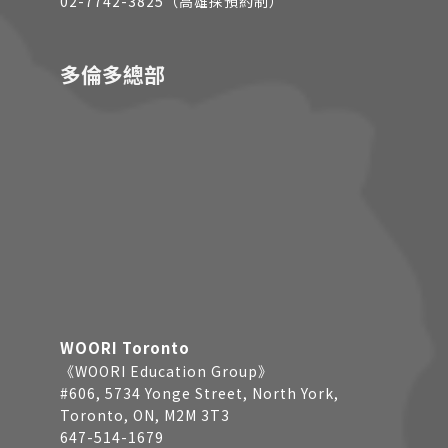
02-7742-3825（高雄採預約制）
多倫多總部
WOORI Toronto
《WOORI Education Group》
#606, 5734 Yonge Street, North York,
Toronto, ON, M2M 3T3
647-514-1679