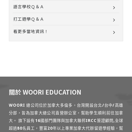
語言學校Ｑ＆Ａ
打工遊學Ｑ＆Ａ
看更多當地資訊！
關於 WOORI EDUCATION
WOORI 總公司位於加拿大多倫多，台灣開設台北/台中/高雄
分部，皆為加拿大總公司直營辦公室，幫助學生順利前往加拿
大。 旗下設有16國部門團隊與加拿大聯邦IRCC簽證顧問,全球
超過80名員工，豐富20年以上專業加拿大代辦留遊學經驗，幫