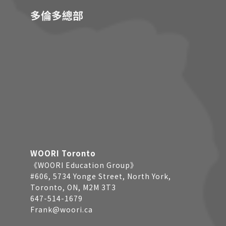
多倫多總部
WOORI Toronto
《WOORI Education Group》
#606, 5734 Yonge Street, North York,
Toronto, ON, M2M 3T3
647-514-1679
Frank@woori.ca