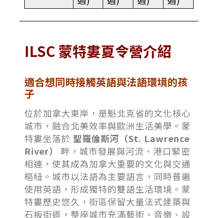
ILSC
蒙特婁
夏令營
介紹
適合想同時接觸英語與法語環境的孩
子
位於加拿大東岸，是魁北克省的文化核心
城市，融合北美效率與歐洲生活美學。蒙
特婁坐落於
聖羅倫斯河（St. Lawrence
River）
畔，城市發展與河流、港口緊密
相連，使其成為加拿大重要的文化與交通
樞紐。城市以法語為主要語言，同時普遍
使用英語，形成獨特的雙語生活環境。蒙
特婁歷史悠久，街區保留大量法式建築與
石板街道，整座城市充滿藝術、音樂、設