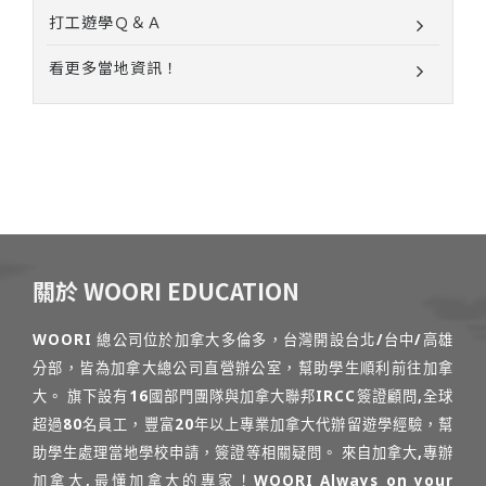
打工遊學Ｑ＆Ａ
看更多當地資訊！
關於 WOORI EDUCATION
WOORI 總公司位於加拿大多倫多，台灣開設台北/台中/高雄
分部，皆為加拿大總公司直營辦公室，幫助學生順利前往加拿
大。 旗下設有16國部門團隊與加拿大聯邦IRCC簽證顧問,全球
超過80名員工，豐富20年以上專業加拿大代辦留遊學經驗，幫
助學生處理當地學校申請，簽證等相關疑問。 來自加拿大,專辦
加拿大,最懂加拿大的專家！WOORI Always on your