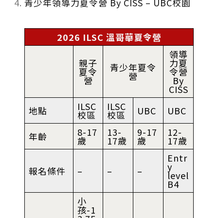
青少年領導力夏令營 By CISS – UBC校園
2026 ILSC 溫哥華夏令營
領導
親子
力夏
青少年夏令
夏令
令營
營
營
By
CISS
ILSC
ILSC
地點
UBC
UBC
校區
校區
8-17
13-
9-17
12-
年齡
歲
17歲
歲
17歲
Entr
y
報名條件
–
–
–
level
B4
小
孩-1