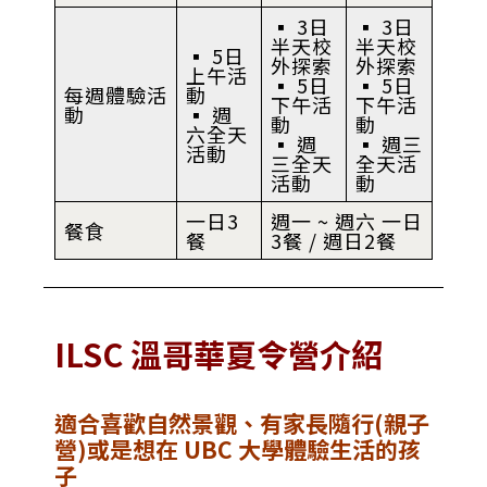
▪︎ 3日
▪︎ 3日
半天校
半天校
▪︎ 5日
外探索
外探索
上午活
▪︎ 5日
▪︎ 5日
每週體驗活
動
下午活
下午活
動
▪︎ 週
動
動
六全天
▪︎ 週
▪︎ 週三
活動
三全天
全天活
活動
動
一日3
週一 ~ 週六 一日
餐食
餐
3餐 / 週日2餐
ILSC 溫哥華
夏令營
介紹
適合喜歡自然景觀、有家長隨行(親子
營)或是想在 UBC 大學體驗生活的孩
子