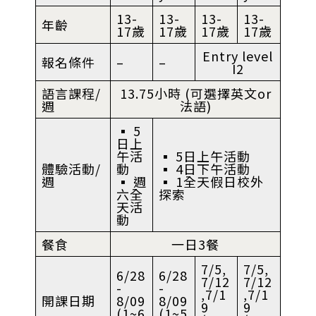
13-
13-
13-
13-
年齡
17歲
17歲
17歲
17歲
Entry level
報名條件
–
–
I2
語言課程/
13.75小時 (可選擇英文or
週
法語)
▪︎ 5
日上
午活
▪︎ 5日上午活動
體驗活動/
動
▪︎ 4日下午活動
週
▪︎ 週
▪︎ 1全天假日校外
六全
探索
天活
動
餐食
一日3餐
7/5,
7/5,
6/28
6/28
7/12
7/12
-
-
,7/1
,7/1
開課日期
8/09
8/09
9
9
(1~6
(1~5