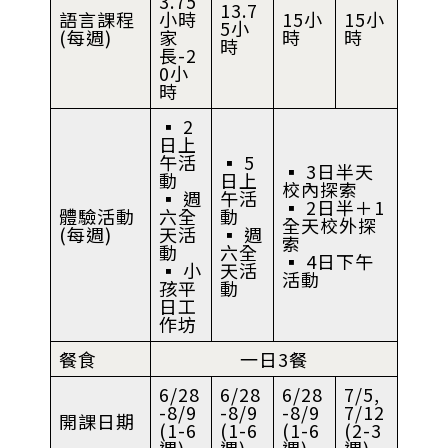
3.75
13.7
語言課程
小時
15小
15小
5小
(每週)
家
時
時
時
長-2
0小
時
▪︎ 2
日上
午活
▪︎ 5
▪︎ 3日半天
動
日上
校內探索
▪︎ 週
午活
▪︎ 2日半＋1
體驗活動
六全
動
全天校外探
(每週)
天活
▪︎ 週
索
動
六全
▪︎ 4日下午
▪︎ 小
天活
活動
孩平
動
日工
作坊
餐食
一日3餐
6/28
6/28
6/28
7/5,
-8/9
-8/9
-8/9
7/12
開課日期
(1-6
(1-6
(1-6
(2-3
週)
週)
週)
週)