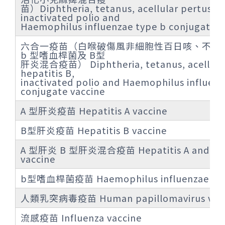
苗）Diphtheria, tetanus, acellular pertussis
inactivated polio and
Haemophilus influenzae type b conjugate v
六合一疫苗（白喉破傷風非細胞性百日咳、不活
b 型嗜血桿菌及 B型
肝炎混合疫苗） Diphtheria, tetanus, acellular 
hepatitis B,
inactivated polio and Haemophilus influenz
conjugate vaccine
A 型肝炎疫苗 Hepatitis A vaccine
B型肝炎疫苗 Hepatitis B vaccine
A 型肝炎 B 型肝炎混合疫苗 Hepatitis A and hepa
vaccine
b型嗜血桿菌疫苗 Haemophilus influenzae type
人類乳突病毒疫苗 Human papillomavirus vacc
流感疫苗 Influenza vaccine