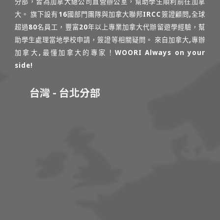
分部，皆為加拿大總公司直營辦公室，幫助學生順利前往加拿
大。 旗下設有16國部門團隊與加拿大聯邦IRCC簽證顧問,全球
超過80名員工，豐富20年以上專業加拿大代辦留遊學經驗，幫
助學生處理當地學校申請，簽證等相關疑問。 來自加拿大,專辦
加拿大,最懂加拿大的專家！WOORI Always on your
side!
台灣 - 台北分部