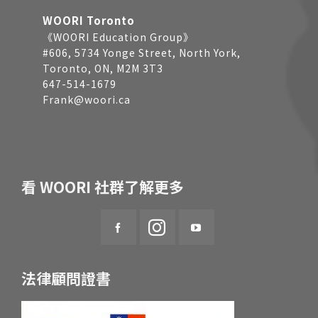
WOORI Toronto
《WOORI Education Group》
#606, 5734 Yonge Street, North York,
Toronto, ON, M2M 3T3
647-514-1679
Frank@woori.ca
看 WOORI 社群了解更多
法律顧問證書