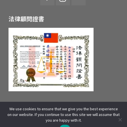
法律顧問證書
We use cookies to ensure that we give you the best experience
統一編號：55657233 府產業商字第：10659607600號
on our website. If you continue to use this site we will assume that
COPYRIGHT © 2025 WOORI EDUCATION GROUP. ALL RIGHTS
you are happy with it.
RESERVED | 本站資源包含影像、文字皆來自WOORI 加拿大總部,版權所有]
線上諮詢
THIS SITE IS PROTECTED BY RECAPTCHA AND THE GOOGLE