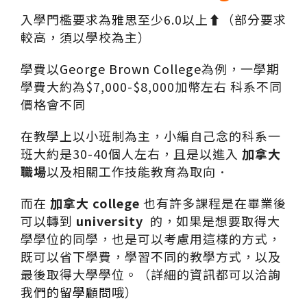
入學門檻要求為
雅思
至少
6.0
以上
⬆️
（部分要求
較高，須以學校為主）
學費以
George Brown College
為例，一學期
學費大約為
$7,000-$8,000
加幣左右
科系不同
價格會不同
在教學上以小班制為主，小編自己念的科系一
班大約是
30-40
個人左右，且是以進入
加拿大
職場
以及相關工作技能教育為取向．
而在
加拿大
college
也有許多課程是在畢業後
可以轉到
university
的，如果是想要取得大
學學位的同學，也是可以考慮用這樣的方式，
既可以省下學費，學習不同的教學方式，以及
最後取得大學學位。（詳細的資訊都可以
洽詢
我們的留學顧問哦
）