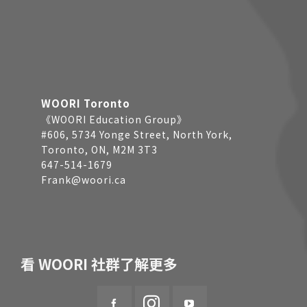
WOORI Toronto
《WOORI Education Group》
#606, 5734 Yonge Street, North York,
Toronto, ON, M2M 3T3
647-514-1679
Frank@woori.ca
看 WOORI 社群了解更多