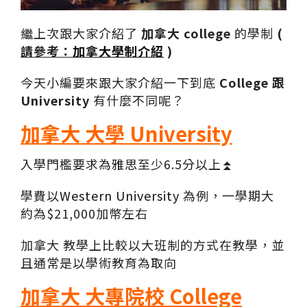
繼上次跟大家介紹了
加拿大
college
的學制
(
請參考：
加拿大學制介紹
)
今天小編要來跟大家介紹一下到底
College
跟
University
有什麼不同呢？
加拿大 大學 University
入學門檻要求為
雅思
至少
6.5
分以上
⏫
學費以
Western University
為例，一學期大
約為
$21,000
加幣左右
加拿大 教學上比較以大班制的方式在教學，並
且通常是以學術教育為取向
加拿大 大專院校 College