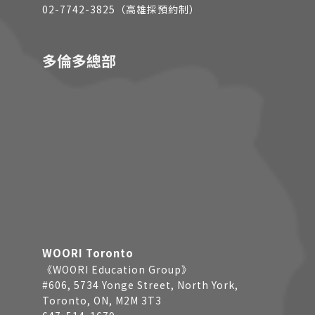
02-7742-3825（高雄採預約制）
多倫多總部
WOORI Toronto
《WOORI Education Group》
#606, 5734 Yonge Street, North York,
Toronto, ON, M2M 3T3