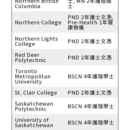
Northern British
士, MN 2年護理碩
Columbia
士
PND 2年護士文憑,
Northern College
Pre-Health 1年健
康預備
Northern Lights
PND 2年護士文憑
College
Red Deer
PND 2年護士文憑
Polytechnic
Toronto
Metropolitan
BSCN 4年護理學士
University
St. Clair College
PND 2年護士文憑
Saskatchewan
BSCN 4年護理學士
Polytechnic
University of
BSCN 4年護理學士
Saskatchewan