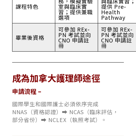
務，模擬實驗
與臨床實習；
課程特色
室與臨床實
提供 Pre-
習；提供兼職
Health
選項
Pathway
可參加 REx-
可參加 REx-
PN 考試並向
PN 考試並向
畢業後資格
CNO 申請註
CNO 申請註
冊
冊
成為加拿大護理師途徑
申請流程 –
國際學生和國際護士必須依序完成
NNAS（資格認證）➡ NCAS（臨床評估，
部分省份）➡ NCLEX（執照考試）。