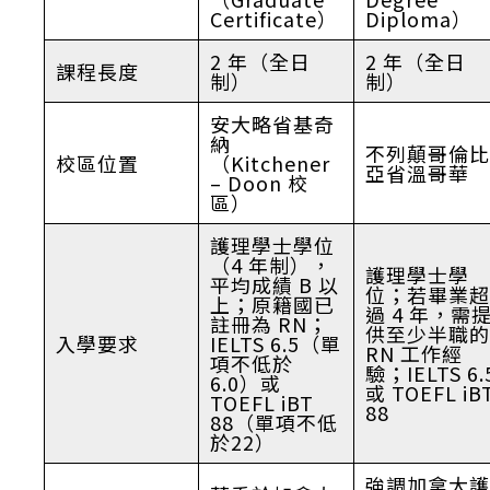
Certificate）
Diploma）
2 年（全日
2 年（全日
課程長度
制）
制）
安大略省基奇
納
不列顛哥倫比
校區位置
（Kitchener
亞省溫哥華
– Doon 校
區）
護理學士學位
（4 年制），
護理學士學
平均成績 B 以
位；若畢業超
上；原籍國已
過 4 年，需
註冊為 RN；
供至少半職的
入學要求
IELTS 6.5（單
RN 工作經
項不低於
驗；IELTS 6.
6.0）或
或 TOEFL iB
TOEFL iBT
88
88（單項不低
於22）
強調加拿大護