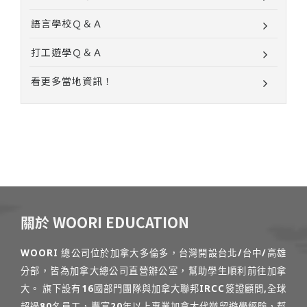
語言學校Ｑ＆Ａ
打工遊學Ｑ＆Ａ
看更多當地資訊！
關於 WOORI EDUCATION
WOORI 總公司位於加拿大多倫多，台灣開設台北/台中/高雄
分部，皆為加拿大總公司直營辦公室，幫助學生順利前往加拿
大。 旗下設有16國部門團隊與加拿大聯邦IRCC簽證顧問,全球
超過80名員工，豐富20年以上專業加拿大代辦留遊學經驗，幫