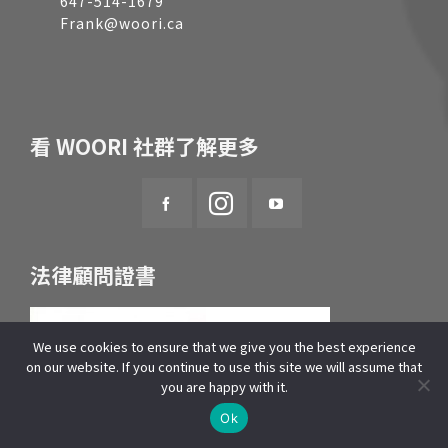
647-514-1679
Frank@woori.ca
看 WOORI 社群了解更多
法律顧問證書
We use cookies to ensure that we give you the best experience
on our website. If you continue to use this site we will assume that
you are happy with it.
線上諮詢
Ok
Open