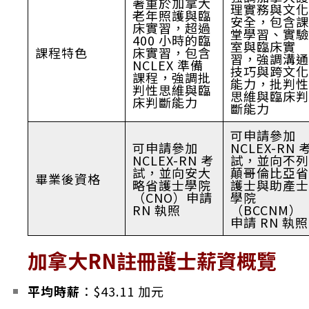
著重於加拿大
理實務與文化
老年照護與臨
安全，包含課
床實習，超過
堂學習、實驗
400 小時的臨
室與臨床實
課程特色
床實習，包含
習，強調溝通
NCLEX 準備
技巧與跨文化
課程，強調批
能力，批判性
判性思維與臨
思維與臨床判
床判斷能力
斷能力
可申請參加
可申請參加
NCLEX-RN 
NCLEX-RN 考
試，並向不列
試，並向安大
顛哥倫比亞省
畢業後資格
略省護士學院
護士與助產士
（CNO）申請
學院
RN 執照
（BCCNM）
申請 RN 執照
加拿大RN註冊護士薪資概覽
平均時薪
：​
$43.11 加元