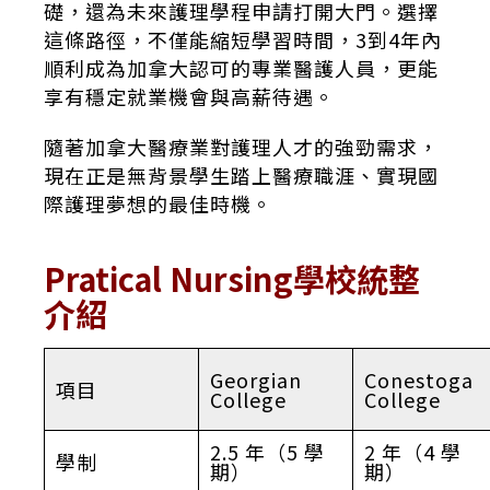
礎，還為未來護理學程申請打開大門。選擇
這條路徑，不僅能縮短學習時間，3到4年內
順利成為加拿大認可的專業醫護人員，更能
享有穩定就業機會與高薪待遇。
隨著加拿大醫療業對護理人才的強勁需求，
現在正是無背景學生踏上醫療職涯、實現國
際護理夢想的最佳時機。
Pratical Nursing學校統整
介紹
Georgian
Conestoga
項目
College
College
2.5 年（5 學
2 年（4 學
學制
期）
期）