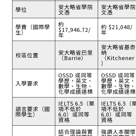
安大略省學院
安大略省學院
學位
文憑
文憑
約
學費（國際學
約 $21,048/
$17,946.72/
生）
年
年
安大略省基奇
安大略省巴里
納
校區位置
（Barrie）
（Kitchener
）
OSSD 或同等
OSSD 或同等
學歷，英文、
學歷，英文、
入學要求
數學、生物、
數學、生物、
化學成績達標
化學成績達標
IELTS 6.5（單
IELTS 6.5（
語言要求（國
項不低於
項不低於
際學生）
6.0）或同等
6.0）或同等
資格
資格
結合理論與實
強調人本關懷