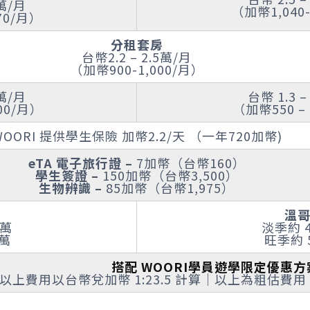
2萬/月
（加幣1,040-
70/月）
分租套房
台幣2.2 – 2.5萬/月
（加幣900-1,000/月）
2萬/月
台幣 1.3 –
300/月）
（加幣550 – 
WOORI 提供學生保險 加幣2.2/天 （一年720加幣)
eTA 電子旅行證 –
7加幣（台幣160）
學生簽證 –
150加幣（台幣3,500）
生物辨識 –
85加幣（台幣1,975）
溫
5萬
淡季約 4
 萬
旺季約 5
搭配 WOORI學員遊學限定優惠
以上費用以台幣兌加幣 1:23.5 計算｜以上為粗估