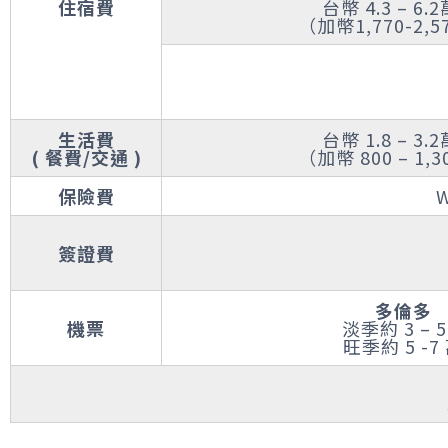
住宿費
台幣 4.3 – 6.
（加幣1,770-2,5
生活費
台幣 1.8 – 3.
( 餐費/交通 )
（加幣 800 – 1,
保險費
簽證費
多倫多
機票
淡季約 3 – 
旺季約 5 -7