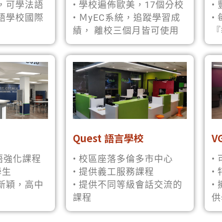
區，可學法語
• 學校遍佈歐美，17個分校
•
英語學校國際
• ＭyEC系統，追蹤學習成
•
績， 離校三個月皆可使用
『
Quest 語言學校
V
 口語強化課程
• 校區座落多倫多市中心
•
學生
• 提供義工服務課程
•
區新穎，高中
• 提供不同等級會話交流的
•
課程
供