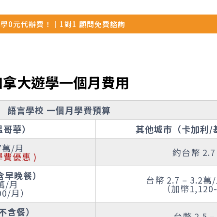
學0元代辦費！｜1對1 顧問免費諮詢
加拿大遊學一個月費用
語言學校 一個月學費預算
溫哥華）
其他城市（卡加利/
.7萬/月
約台幣 2.7
學費優惠 )
含早晚餐）
台幣 2.7 – 3.
1萬/月
（加幣1,120-
00/月）
房不含餐）
台幣 2.5 –