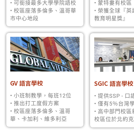
• 可銜接最多大學學院語校
• 蒙特婁有校
• 校區座落多倫多、溫哥華
• 榮獲全球『
市中心地段
教育明星獎』
GV 語言學校
SGIC 語言學校
• 小班制教學，每班12位
• 提供SSP -
• 推出打工度假方案
• 僅有5％台灣
• 校區座落多倫多、溫哥
• 高中部門校
華、卡加利、維多利亞
校區位於北約克