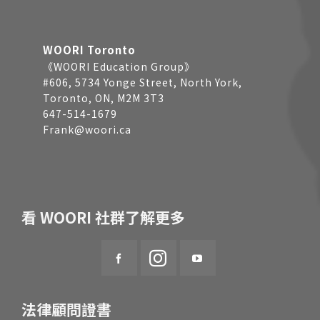
WOORI Toronto
《WOORI Education Group》
#606, 5734 Yonge Street, North York,
Toronto, ON, M2M 3T3
647-514-1679
Frank@woori.ca
看 WOORI 社群了解更多
法律顧問證書