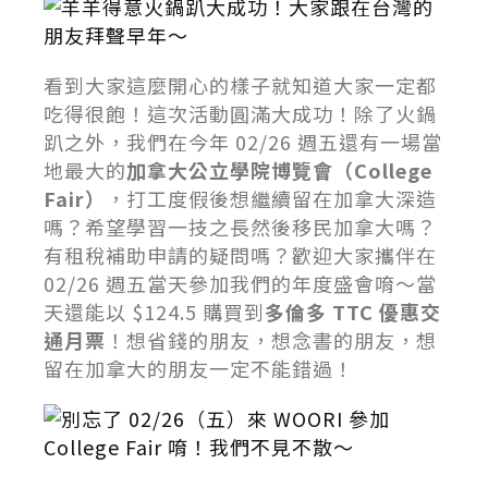
羊羊得意火鍋趴大成功！大家跟在台灣的
朋友拜聲早年～
看到大家這麼開心的樣子就知道大家一定都
吃得很飽！這次活動圓滿大成功！除了火鍋
趴之外，我們在今年 02/26 週五還有一場當
地最大的
加拿大公立學院博覽會（College
Fair）
，打工度假後想繼續留在加拿大深造
嗎？希望學習一技之長然後移民加拿大嗎？
有租稅補助申請的疑問嗎？歡迎大家攜伴在
02/26 週五當天參加我們的年度盛會唷～當
天還能以 $124.5 購買到
多倫多 TTC 優惠交
通月票
！想省錢的朋友，想念書的朋友，想
留在加拿大的朋友一定不能錯過！
別忘了 02/26（五）來 WOORI 參加
College Fair 唷！我們不見不散～