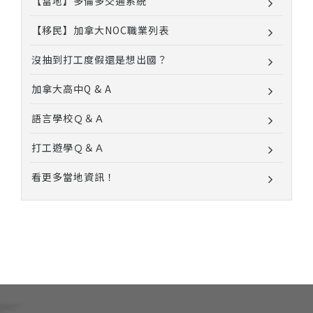
【當地】多倫多交通系統
【移民】加拿大NOC職業列表
沒抽到打工度假還是想出國？
加拿大高中Q & A
語言學校Ｑ＆Ａ
打工遊學Ｑ＆Ａ
看更多當地資訊！