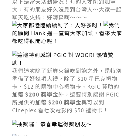
以下是當天活動盛況！有的人才剛到加拿
大，有的朋友好久沒見到台灣人～大家一起
聊天吃火鍋，好嗨森啊～～～
大家都陸陸續續到了，人好多呀！
我們
的顧問 Hank 還一直幫大家加菜，看來大家
都吃得很開心呢！
這邊特別感謝 PGIC 對 WOORI 熱情贊
助！
我們這次除了新鮮火鍋吃到飽之外，還特別
準備了好幾項大禮，除了 $10 星巴克禮物
卡、$12 的購物中心禮物卡、KGIC 贊助的
加幣 $200 獎學金
外，還要特別感謝 PGIC
所提供的
加幣 $200 獎學金
與可以到
Cineplex 看
七次
電影的 $50 禮物卡！
抽獎囉！恭喜幸運得獎朋友～