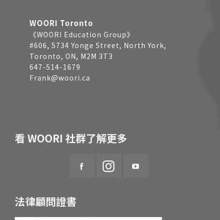
WOORI Toronto
《WOORI Education Group》
#606, 5734 Yonge Street, North York,
Toronto, ON, M2M 3T3
647-514-1679
Frank@woori.ca
看 WOORI 社群了解更多
法律顧問證書