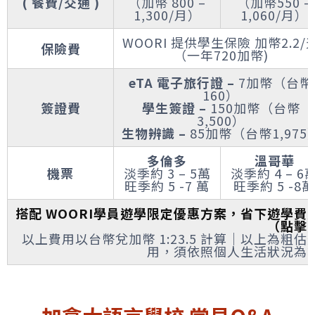
( 餐費/交通 )
（加幣 800 –
（加幣550 –
1,300/月）
1,060/月）
WOORI 提供學生保險 加幣2.2/
保險費
（一年720加幣)
eTA 電子旅行證 –
7加幣（台幣
160）
簽證費
學生簽證 –
150加幣（台幣
3,500）
生物辨識 –
85加幣（台幣1,975
多倫多
溫哥華
機票
淡季約 3 – 5萬
淡季約 4 – 6
旺季約 5 -7 萬
旺季約 5 -8萬
搭配 WOORI學員遊學限定優惠方案，省下遊學費
（點擊
以上費用以台幣兌加幣 1:23.5 計算｜以上為粗估
用，須依照個人生活狀況為