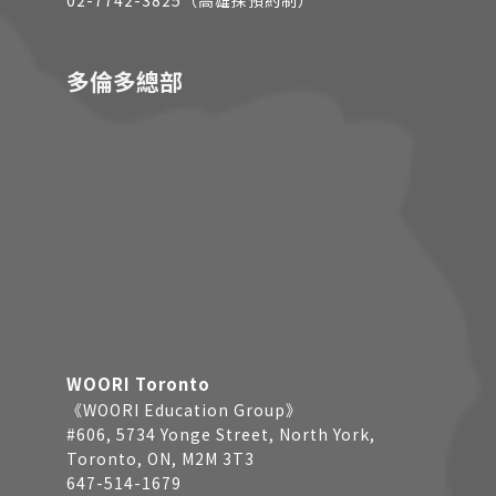
多倫多總部
WOORI Toronto
《WOORI Education Group》
#606, 5734 Yonge Street, North York,
Toronto, ON, M2M 3T3
647-514-1679