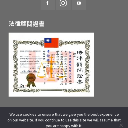
法律顧問證書
We use cookies to ensure that we give you the best experience
統一編號：55657233 府產業商字第：10659607600號
on our website. If you continue to use this site we will assume that
COPYRIGHT © 2025 WOORI EDUCATION GROUP. ALL RIGHTS
you are happy with it.
RESERVED | 本站資源包含影像、文字皆來自WOORI 加拿大總部,版權所有]