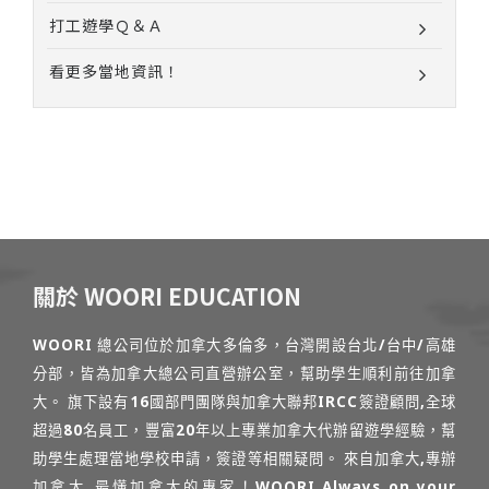
打工遊學Ｑ＆Ａ
看更多當地資訊！
關於 WOORI EDUCATION
WOORI 總公司位於加拿大多倫多，台灣開設台北/台中/高雄
分部，皆為加拿大總公司直營辦公室，幫助學生順利前往加拿
大。 旗下設有16國部門團隊與加拿大聯邦IRCC簽證顧問,全球
超過80名員工，豐富20年以上專業加拿大代辦留遊學經驗，幫
助學生處理當地學校申請，簽證等相關疑問。 來自加拿大,專辦
加拿大,最懂加拿大的專家！WOORI Always on your