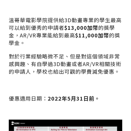
溫哥華電影學院提供給
3D
動畫專業的學生最
高
可以給到優秀的申請者
$13,000
加幣
的獎
學
金，
AR/VR
專業能給到最高
$11,000
加幣
的獎
學金。
對於行業經驗略微不足、但是對這個領域非常
感興趣、有自學過
3D
動畫或者
AR/VR
相關技術
的申請人，
學校也給出可觀的學費減免優惠。
優惠適用日期：
2022
年
5
月
31
日前。