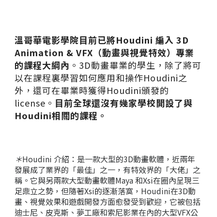
溫哥華電影學院目前已將Houdini
編入
3D
Animation & VFX
（動畫與視覺特效）專業
的課程大綱內
。
3D
動畫畢業的
學生，除了將可
以在課程裏學習如何應用和操作
Houdini
之
外，
還可在畢業時獲得
Houdini
頒發的
license
。
目前全球還沒有幾家學校開設了與
Ho
udini
相關的課程。
＊
Houdini 介紹：
是一款大型的
3D
動畫軟體，近兩年
發展成了業界的「最佳」之一，
有特效界的「大佬」之
稱。它與另兩款大型動畫軟體
Maya
和
Xsi
在圈內呈現三
足鼎立之勢，但隨著
Xsi
的逐漸落寞，
Ho
udini
在
3D
動
畫、視覺效果和遊戲開發方面愈發受到歡迎，
它被包括
迪士尼、皮克斯、夢工廠和索尼影業在內的大型
VFX
公