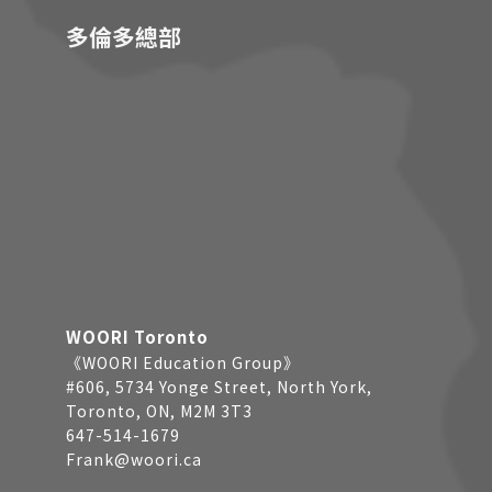
多倫多總部
WOORI Toronto
《WOORI Education Group》
#606, 5734 Yonge Street, North York,
Toronto, ON, M2M 3T3
647-514-1679
Frank@woori.ca