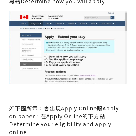
再點Determine how you will apply
如下圖所示，會出現Apply Online跟Apply
on paper，在Apply Online的下方點
Determine your eligibility and apply
online