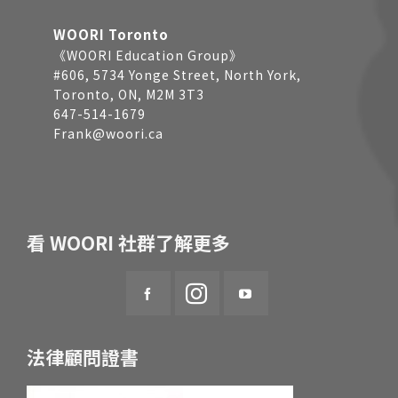
WOORI Toronto
《WOORI Education Group》
#606, 5734 Yonge Street, North York,
Toronto, ON, M2M 3T3
647-514-1679
Frank@woori.ca
看 WOORI 社群了解更多
法律顧問證書