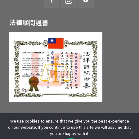
法律顧問證書
We use cookies to ensure that we give you the best experience
統一編號：55657233 府產業商字第：10659607600號
on our website. If you continue to use this site we will assume that
COPYRIGHT © 2025 WOORI EDUCATION GROUP. ALL RIGHTS
you are happy with it.
RESERVED | 本站資源包含影像、文字皆來自WOORI 加拿大總部,版權所有]
線上諮詢