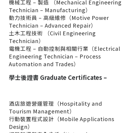
機械工程 – 製造 （Mechanical Engineering
Technician – Manufacturing）
動力技術員 – 高級維修（Motive Power
Technician – Advanced Repair）
土木工程技術 （Civil Engineering
Technician）
電機工程 – 自動控制與相關行業（Electrical
Engineering Technician – Process
Automation and Trades）
學士後證書 Graduate Certificates –
酒店旅遊營運管理（Hospitality and
Tourism Management）
行動裝置程式設計（Mobile Applications
Design）