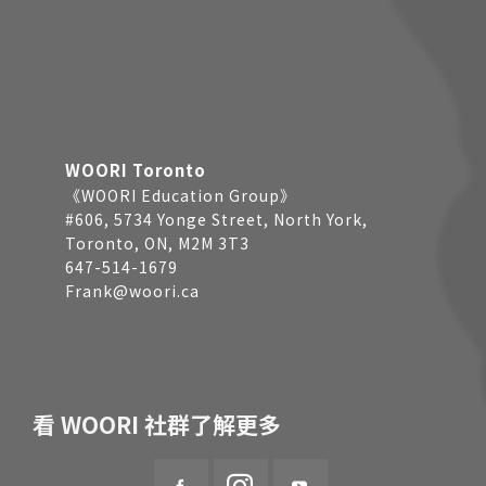
WOORI Toronto
《WOORI Education Group》
#606, 5734 Yonge Street, North York,
Toronto, ON, M2M 3T3
647-514-1679
Frank@woori.ca
看 WOORI 社群了解更多