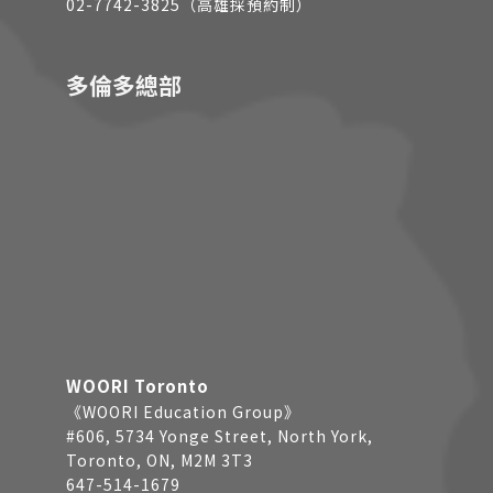
02-7742-3825（高雄採預約制）
多倫多總部
WOORI Toronto
《WOORI Education Group》
#606, 5734 Yonge Street, North York,
Toronto, ON, M2M 3T3
647-514-1679