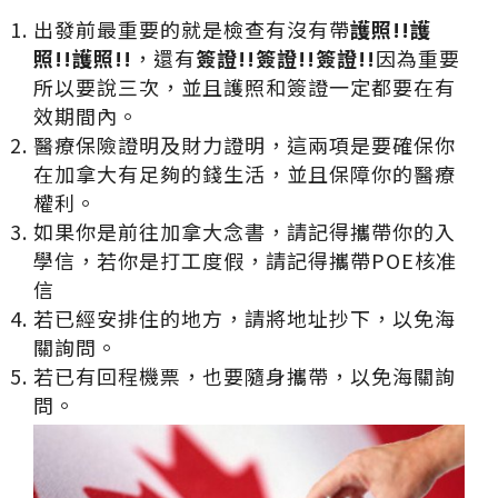
出發前最重要的就是檢查有沒有帶
護照
!!
護
照!!
護照!!
，還有
簽證
!!
簽證!!
簽證!!
因為重要
所以要說三次，並且護照和簽證一定都要在有
效期間內。
醫療保險證明及財力證明，這兩項是要確保你
在加拿大有足夠的錢生活，並且保障你的醫療
權利。
如果你是前往加拿大念書，請記得攜帶你的入
學信，若你是打工度假，請記得攜帶POE核准
信
若已經安排住的地方，請將地址抄下，以免海
關詢問。
若已有回程機票，也要隨身攜帶，以免海關詢
問。