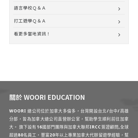
語言學校Ｑ＆Ａ
打工遊學Ｑ＆Ａ
看更多當地資訊！
關於 WOORI EDUCATION
WOORI 總公司位於加拿大多倫多，台灣開設台北/台中/高雄
分部，皆為加拿大總公司直營辦公室，幫助學生順利前往加拿
大。 旗下設有16國部門團隊與加拿大聯邦IRCC簽證顧問,全球
超過80名員工，豐富20年以上專業加拿大代辦留遊學經驗，幫