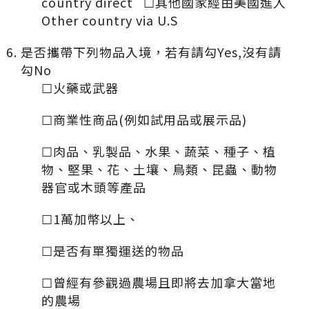
country direct ☐其他國家經由美國進入
Other country via U.S
是否攜帶下列物品入境，若有請勾Yes,沒有請
勾No
☐火藥或武器
☐商業性商品(例如試用品或展示品)
☐肉品、乳製品、水果、蔬菜、種子、植
物、堅果、花、土壤、鳥類、昆蟲、動物
器官或木頭等產品
☐1萬加幣以上、
☐是否有單獨運送的物品
☐曾經有參觀過農場且即將去加拿大當地
的農場