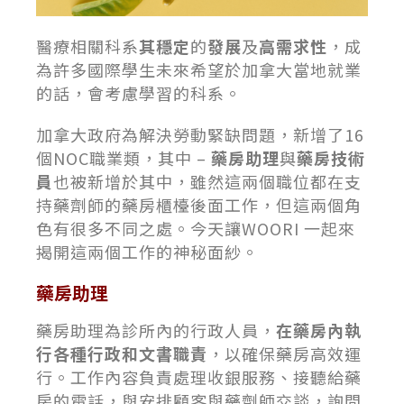
醫療相關科系
其穩定
的
發展
及
高需求性
，成
為許多國際學生未來希望於加拿大當地就業
的話，會考慮學習的科系。
加拿大政府為解決勞動緊缺問題，新增了16
個NOC職業類，其中 –
藥房助理
與
藥房技術
員
也被新增於其中，雖然這兩個職位都在支
持藥劑師的藥房櫃檯後面工作，但這兩個角
色有很多不同之處。今天讓WOORI 一起來
揭開這兩個工作的神秘面紗。
藥房助理
藥房助理為診所內的行政人員，
在藥房內執
行各種行政和文書職責
，以確保藥房高效運
行。工作內容負責處理收銀服務、接聽給藥
房的電話，與安排顧客與藥劑師交談，詢問