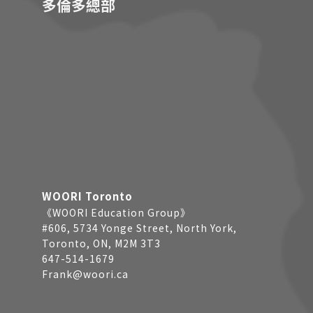
多倫多總部
WOORI Toronto
《WOORI Education Group》
#606, 5734 Yonge Street, North York,
Toronto, ON, M2M 3T3
647-514-1679
Frank@woori.ca