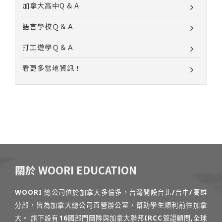
加拿大高中Q & A
語言學校Ｑ＆Ａ
打工遊學Ｑ＆Ａ
看更多當地資訊！
關於 WOORI EDUCATION
WOORI 總公司位於加拿大多倫多，台灣開設台北/台中/高雄
分部，皆為加拿大總公司直營辦公室，幫助學生順利前往加拿
大。 旗下設有16國部門團隊與加拿大聯邦IRCC簽證顧問,全球