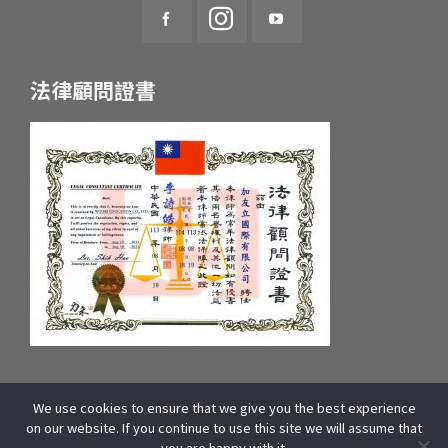
法律顧問證書
We use cookies to ensure that we give you the best experience
統一編號：55657233 府產業商字第：10659607600號
on our website. If you continue to use this site we will assume that
COPYRIGHT © 2025 WOORI EDUCATION GROUP. ALL RIGHTS
you are happy with it.