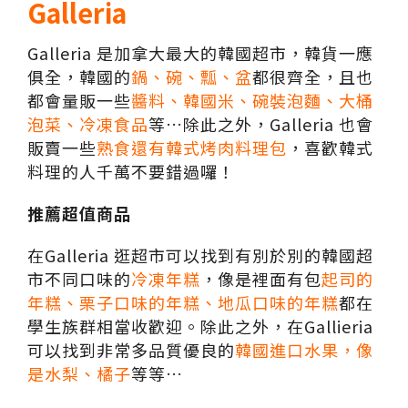
Galleria
Galleria 是加拿大最大的韓國超市，韓貨一應
俱全，韓國的
鍋、碗、瓢、盆
都很齊全，且也
都會量販一些
醬料、韓國米、碗裝泡麵、大桶
泡菜、冷凍食品
等…除此之外，Galleria 也會
販賣一些
熟食還有韓式烤肉料理包
，喜歡韓式
料理的人千萬不要錯過囉！
推薦超值商品
在Galleria 逛超市可以找到有別於別的韓國超
市不同口味的
冷凍年糕
，像是裡面有包
起司的
年糕、栗子口味的年糕、地瓜口味的年糕
都在
學生族群相當收歡迎。除此之外，在Gallieria
可以找到非常多品質優良的
韓國進口水果，像
是水梨、橘子
等等…