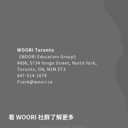
WOORI Toronto
《WOORI Education Group》
#606, 5734 Yonge Street, North York,
Toronto, ON, M2M 3T3
647-514-1679
Frank@woori.ca
看 WOORI 社群了解更多