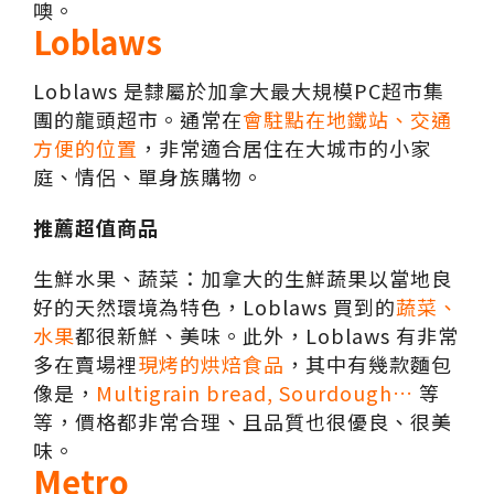
噢。
Loblaws
Loblaws 是隸屬於加拿大最大規模PC超市集
團的龍頭超市。通常在
會駐點在地鐵站、交通
方便的位置
，非常適合居住在大城市的小家
庭、情侶、單身族購物。
推薦超值商品
生鮮水果、蔬菜：加拿大的生鮮蔬果以當地良
好的天然環境為特色，Loblaws 買到的
蔬菜、
水果
都很新鮮、美味。此外，Loblaws 有非常
多在賣場裡
現烤的烘焙食品
，其中有幾款麵包
像是，
Multigrain bread, Sourdough…
等
等，價格都非常合理、且品質也很優良、很美
味。
Metro