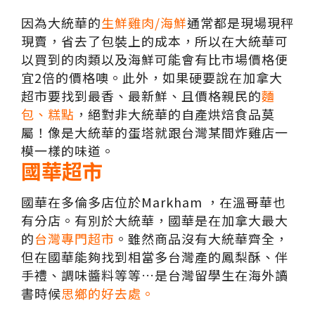
因為大統華的
生鮮雞肉/海鮮
通常都是現場現秤
現賣，省去了包裝上的成本，所以在大統華可
以買到的肉類以及海鮮可能會有比市場價格便
宜2倍的價格噢。此外，如果硬要說在加拿大
超市要找到最香、最新鮮、且價格親民的
麵
包、糕點
，絕對非大統華的自產烘焙食品莫
屬！像是大統華的蛋塔就跟台灣某間炸雞店一
模一樣的味道。
國華超市
國華在多倫多店位於Markham ，在溫哥華也
有分店。有別於大統華，國華是在加拿大最大
的
台灣專門超市
。雖然商品沒有大統華齊全，
但在國華能夠找到相當多台灣產的鳳梨酥、伴
手禮、調味醬料等等…是台灣留學生在海外讀
書時候
思鄉的好去處。