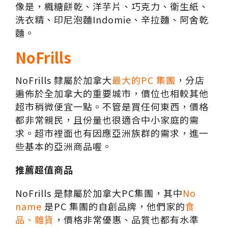
像是，楓糖餅乾、洋芋片、巧克力、衛生紙、
洗衣精、印尼泡麵Indomie、辛拉麵、阿舍乾
麵。
NoFrills
NoFrills 隸屬於加拿大
最大的PC 集團
，分店
遍佈於全加拿大的重要城市，價位也相較其他
超市稍微便宜一點。不管是買任何東西，價格
都非常親民，且份量也很適合中小家庭的需
求。超市裡面也有因應亞洲族群的需求，進一
些基本的亞洲商品喔。
推薦超值商品
NoFrills 是隸屬於加拿大PC集團，其中
No
name
是PC 集團的自創品牌，他們家的
食
品、雜貨
，價格非常優惠、品質也都有水準