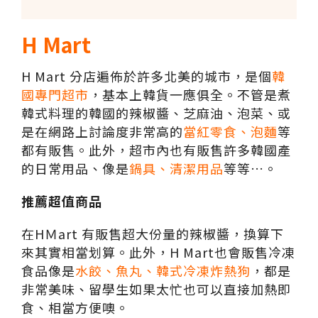
H Mart
H Mart 分店遍佈於許多北美的城市，是個
韓
國專門超市
，基本上韓貨一應俱全。不管是煮
韓式料理的韓國的辣椒醬、芝麻油、泡菜、或
是在網路上討論度非常高的
當紅零食、泡麵
等
都有販售。此外，超市內也有販售許多韓國產
的日常用品、像是
鍋具、清潔用品
等等…。
推薦超值商品
在HＭart 有販售超大份量的辣椒醬，換算下
來其實相當划算。此外，H Mart也會販售冷凍
食品像是
水餃、魚丸、韓式冷凍炸熱狗
，都是
非常美味、留學生如果太忙也可以直接加熱即
食、相當方便噢。