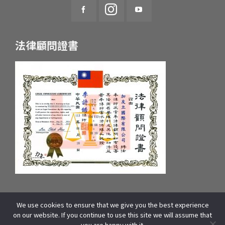
法律顧問證書
We use cookies to ensure that we give you the best experience
統一編號：55657233 府產業商字第：10659607600號
on our website. If you continue to use this site we will assume that
COPYRIGHT © 2025 WOORI EDUCATION GROUP. ALL RIGHTS
you are happy with it.