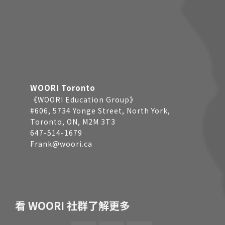
WOORI Toronto
《WOORI Education Group》
#606, 5734 Yonge Street, North York,
Toronto, ON, M2M 3T3
647-514-1679
Frank@woori.ca
看 WOORI 社群了解更多